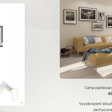
Cena parkovac
4
Vyzobrazení slouží
zachycova