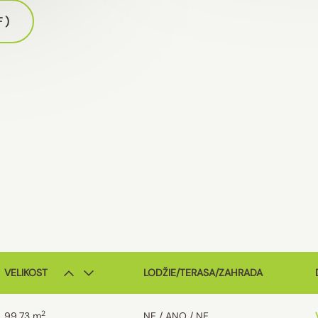
F)
VELIKOST
LODŽIE/TERASA/ZAHRADA
2
99.73
m
NE / ANO / NE