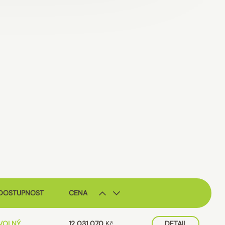
DOSTUPNOST
CENA
VOLNÝ
12 031 070
Kč
DETAIL