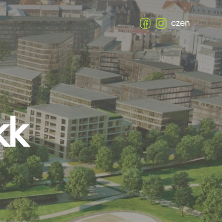
cz
en
kk