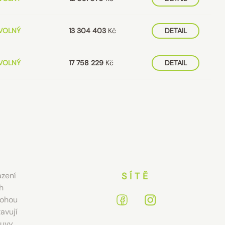
VOLNÝ
13 304 403
Kč
DETAIL
VOLNÝ
17 758 229
Kč
DETAIL
azení
SÍTĚ
h
Mohou
avují
uvy.