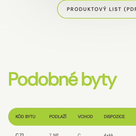
PRODUKTOVÝ LIST (PD
Podobné byty
KÓD BYTU
PODLAŽÍ
VCHOD
DISPOZICE
C.7.1
7. NP
C
4+kk