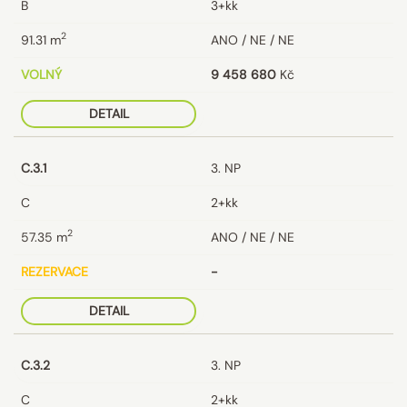
B
3+kk
2
91.31
m
ANO / NE / NE
VOLNÝ
9 458 680
Kč
DETAIL
C.3.1
3. NP
C
2+kk
2
57.35
m
ANO / NE / NE
REZERVACE
-
DETAIL
C.3.2
3. NP
C
2+kk