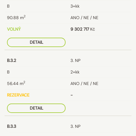
B
3+kk
2
90.88
m
ANO / NE / NE
VOLNÝ
9 302 717
Kč
DETAIL
B.3.2
3. NP
B
2+kk
2
56.44
m
ANO / NE / NE
REZERVACE
-
DETAIL
B.3.3
3. NP