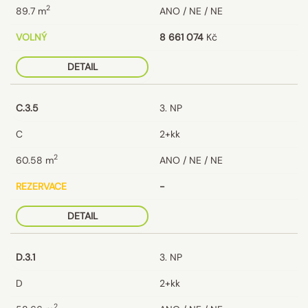
2
89.7
m
ANO / NE / NE
VOLNÝ
8 661 074
Kč
DETAIL
C.3.5
3. NP
C
2+kk
2
60.58
m
ANO / NE / NE
REZERVACE
-
DETAIL
D.3.1
3. NP
D
2+kk
2