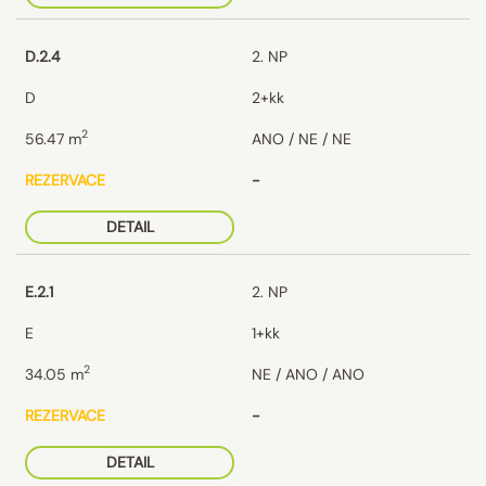
D.2.4
2. NP
D
2+kk
2
56.47
m
ANO / NE / NE
REZERVACE
-
DETAIL
E.2.1
2. NP
E
1+kk
2
34.05
m
NE / ANO / ANO
REZERVACE
-
DETAIL