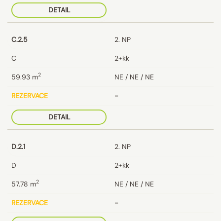
DETAIL
C.2.5
2. NP
C
2+kk
2
59.93
m
NE / NE / NE
REZERVACE
-
DETAIL
D.2.1
2. NP
D
2+kk
2
57.78
m
NE / NE / NE
REZERVACE
-