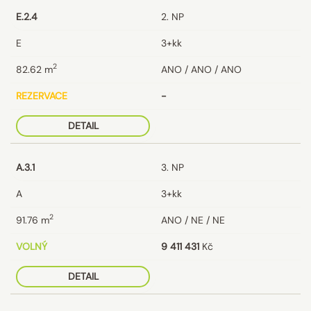
E.2.4
2. NP
E
3+kk
2
82.62
m
ANO / ANO / ANO
REZERVACE
-
DETAIL
A.3.1
3. NP
A
3+kk
2
91.76
m
ANO / NE / NE
VOLNÝ
9 411 431
Kč
DETAIL