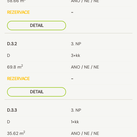
58.66
m
ANO / NE / NE
REZERVACE
-
DETAIL
D.3.2
3. NP
D
3+kk
2
69.8
m
ANO / NE / NE
REZERVACE
-
DETAIL
D.3.3
3. NP
D
1+kk
2
35.62
m
ANO / NE / NE