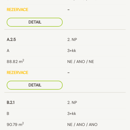
REZERVACE
-
DETAIL
A.2.5
2. NP
A
3+kk
2
88.82
m
NE / ANO / NE
REZERVACE
-
DETAIL
B.2.1
2. NP
B
3+kk
2
90.79
m
NE / ANO / ANO