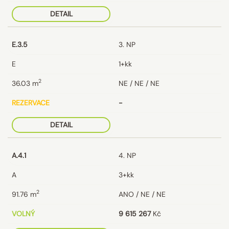
DETAIL
E.3.5
3. NP
E
1+kk
2
36.03
m
NE / NE / NE
REZERVACE
-
DETAIL
A.4.1
4. NP
A
3+kk
2
91.76
m
ANO / NE / NE
VOLNÝ
9 615 267
Kč