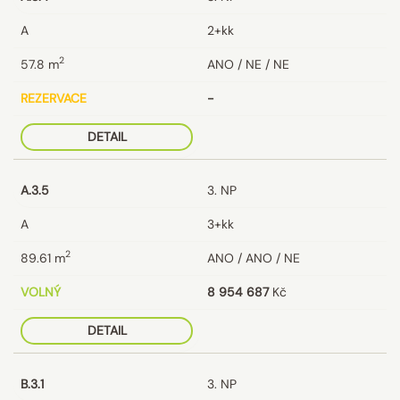
A
2+kk
2
57.8
m
ANO / NE / NE
REZERVACE
-
DETAIL
A.3.5
3. NP
A
3+kk
2
89.61
m
ANO / ANO / NE
VOLNÝ
8 954 687
Kč
DETAIL
B.3.1
3. NP