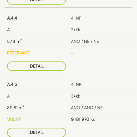
A.4.4
4. NP
A
2+kk
2
57.8
m
ANO / NE / NE
REZERVACE
-
DETAIL
A.4.5
4. NP
A
3+kk
2
89.61
m
ANO / ANO / NE
VOLNÝ
9 181 970
Kč
DETAIL