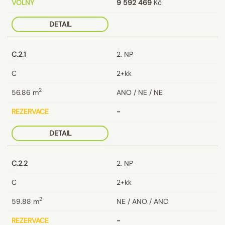
VOLNÝ
9 592 469
Kč
DETAIL
C.2.1
2. NP
C
2+kk
2
56.86
m
ANO / NE / NE
REZERVACE
-
DETAIL
C.2.2
2. NP
C
2+kk
2
59.88
m
NE / ANO / ANO
REZERVACE
-