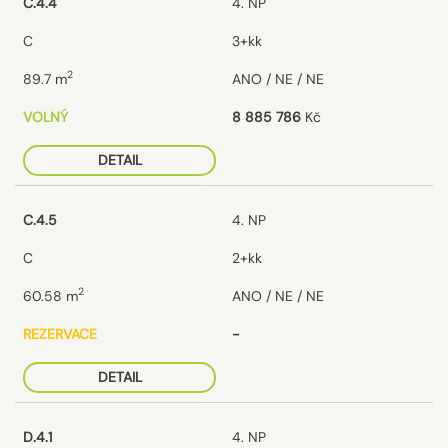
C.4.4
4. NP
C
3+kk
2
89.7
m
ANO / NE / NE
VOLNÝ
8 885 786
Kč
DETAIL
C.4.5
4. NP
C
2+kk
2
60.58
m
ANO / NE / NE
REZERVACE
-
DETAIL
D.4.1
4. NP