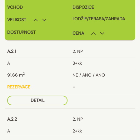
VCHOD
DISPOZICE
LODŽIE/TERASA/ZAHRADA
VELIKOST
DOSTUPNOST
CENA
A.2.1
2. NP
A
3+kk
2
91.66
m
NE / ANO / ANO
REZERVACE
-
DETAIL
A.2.2
2. NP
A
2+kk