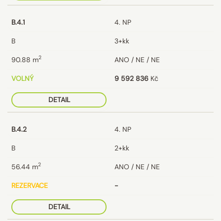
B.4.1
4. NP
B
3+kk
2
90.88
m
ANO / NE / NE
VOLNÝ
9 592 836
Kč
DETAIL
B.4.2
4. NP
B
2+kk
2
56.44
m
ANO / NE / NE
REZERVACE
-
DETAIL