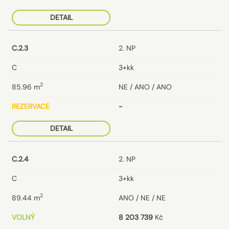
DETAIL
C.2.3
2. NP
C
3+kk
2
85.96
m
NE / ANO / ANO
REZERVACE
-
DETAIL
C.2.4
2. NP
C
3+kk
2
89.44
m
ANO / NE / NE
VOLNÝ
8 203 739
Kč