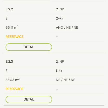
E.2.2
2. NP
E
2+kk
2
65.17
m
ANO / NE / NE
REZERVACE
-
DETAIL
E.2.3
2. NP
E
1+kk
2
36.03
m
NE / NE / NE
REZERVACE
-
DETAIL