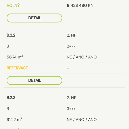
VOLNÝ
9 423 480
Kč
DETAIL
B.2.2
2. NP
B
2+kk
2
56.74
m
NE / ANO / ANO
REZERVACE
-
DETAIL
B.2.3
2. NP
B
3+kk
2
91.22
m
NE / ANO / ANO