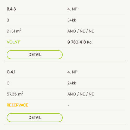
B.4.3
4. NP
B
3+kk
2
91.31
m
ANO / NE / NE
VOLNÝ
9 730 418
Kč
DETAIL
C.4.1
4. NP
C
2+kk
2
57.35
m
ANO / NE / NE
REZERVACE
-
DETAIL