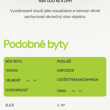
495 000 Kč s DPH
Vyzobrazení slouží jako vizualizace a nemusí věrně
zachycovat skutečný stav objektu.
Podobné byty
KÓD BYTU
PODLAŽÍ
VCHOD
DISPOZICE
LODŽIE/TERASA/ZAHRADA
VELIKOST
DOSTUPNOST
CENA
D.2.3
2. NP