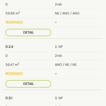
D
2+kk
2
59.88
m
NE / ANO / ANO
REZERVACE
-
DETAIL
D.2.4
2. NP
D
2+kk
2
56.47
m
ANO / NE / NE
REZERVACE
-
DETAIL
D.3.1
3. NP