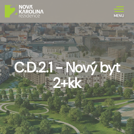
MENU
C.D.2.1 - Nový byt
2+kk