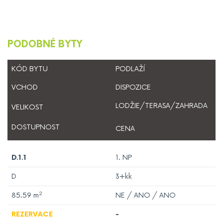
PODOBNÉ BYTY
KÓD BYTU
PODLAŽÍ
VCHOD
DISPOZICE
LODŽIE/TERASA/ZAHRADA
VELIKOST
DOSTUPNOST
CENA
D.1.1
1. NP
D
3+kk
2
85.59
m
NE / ANO / ANO
REZERVACE
-